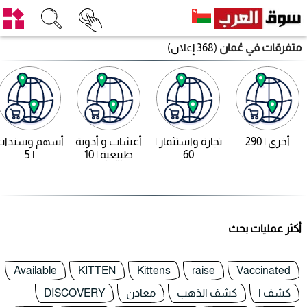
متفرقات في عُمان
(368 إعلان)
أخرى | 290
تجارة واستثمار |
أعشاب و أدوية
أسهم وسندات
60
طبيعية | 10
| 5
أكثر عمليات بحث
Available
KITTEN
Kittens
raise
Vaccinated
كشف ا
كشف الذهب
معادن
DISCOVERY