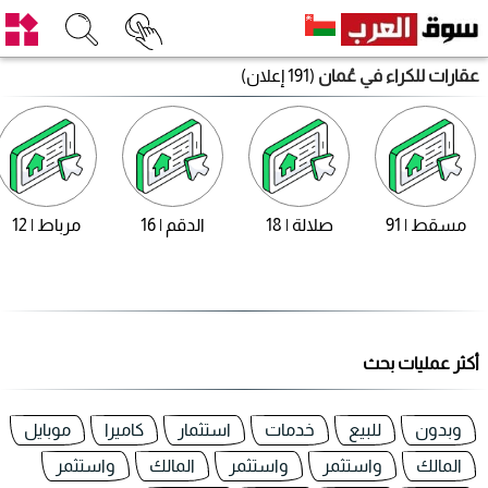
عقارات للكراء في عُمان
(191 إعلان)
مسقط | 91
صلالة | 18
الدقم | 16
مرباط | 12
أكثر عمليات بحث
وبدون
للبيع
خدمات
استثمار
كاميرا
موبايل
المالك
واستثمر
واستثمر
المالك
واستثمر